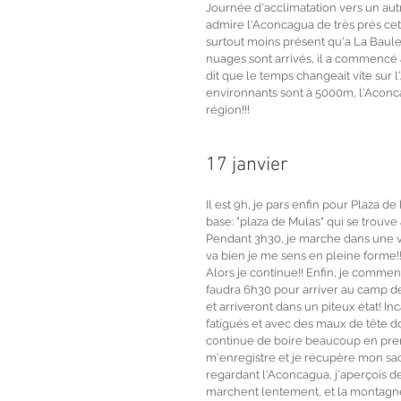
Journée d'acclimatation vers un aut
admire l'Aconcagua de très près cette 
surtout moins présent qu'a La Baule. I
nuages sont arrivés, il a commencé à 
dit que le temps changeait vite sur 
environnants sont à 5000m, l'Aconc
région!!!
17 janvier 
Il est 9h, je pars enfin pour Plaza d
base: "plaza de Mulas" qui se trouve
Pendant 3h30, je marche dans une vallé
va bien je me sens en pleine forme!!
Alors je continue!! Enfin, je commenc
faudra 6h30 pour arriver au camp d
et arriveront dans un piteux état! In
fatigués et avec des maux de tête dou
continue de boire beaucoup en prena
m'enregistre et je récupère mon sac "to
regardant l'Aconcagua, j'aperçois de
marchent lentement, et la montagne es