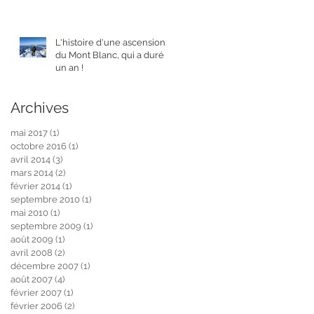
L'histoire d'une ascension
du Mont Blanc, qui a duré
un an !
Archives
mai 2017
(1)
1 post
octobre 2016
(1)
1 post
avril 2014
(3)
3 posts
mars 2014
(2)
2 posts
février 2014
(1)
1 post
septembre 2010
(1)
1 post
mai 2010
(1)
1 post
septembre 2009
(1)
1 post
août 2009
(1)
1 post
avril 2008
(2)
2 posts
décembre 2007
(1)
1 post
août 2007
(4)
4 posts
février 2007
(1)
1 post
février 2006
(2)
2 posts