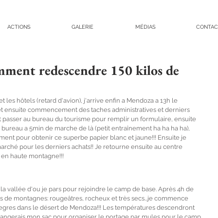
ACTIONS
GALERIE
MÉDIAS
CONTAC
mment redescendre 150 kilos de
t les hôtels (retard d'avion), j'arrive enfin a Mendoza a 13h le 
, et ensuite commencement des taches administratives et derniers 
aut passer au bureau du tourisme pour remplir un formulaire, ensuite 
bureau a 5min de marche de là (petit entraînement ha ha ha ha), 
ent pour obtenir ce superbe papier blanc et jaune!!! Ensuite je 
rché pour les derniers achats!! Je retourne ensuite au centre 
er en haute montagne!!!
la vallée d'ou je pars pour rejoindre le camp de base. Après 4h de 
 de montagnes: rougeâtres, rocheux et très secs...je commence 
0degres dans le désert de Mendoza!!! Les températures descendront 
 je rangerais mon sac pour organiser le portage par mules pour le camp 