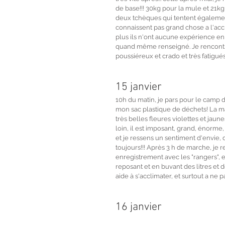
de base!!! 30kg pour la mule et 21kg
deux tchèques qui tentent égalemen
connaissent pas grand chose a l'accli
plus ils n'ont aucune expérience en 
quand même renseigné. Je rencontre
poussiéreux et crado et très fatigués
15 janvier 
10h du matin, je pars pour le camp de
mon sac plastique de déchets! La mar
très belles fleures violettes et jaun
loin, il est imposant, grand, énorme, e
et je ressens un sentiment d'envie, de 
toujours!!! Après 3 h de marche, je 
enregistrement avec les "rangers", et
reposant et en buvant des litres et de
aide à s'acclimater, et surtout a ne p
16 janvier 