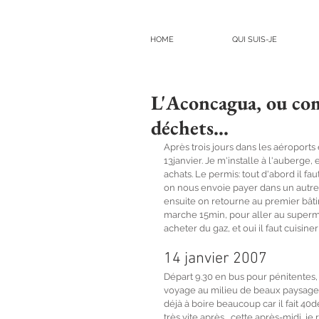
HOME
QUI SUIS-JE
L'Aconcagua, ou co
déchets...
Après trois jours dans les aéroports e
13janvier. Je m'installe à l'auberge
achats. Le permis: tout d'abord il f
on nous envoie payer dans un autre 
ensuite on retourne au premier bâtim
marche 15min, pour aller au superma
acheter du gaz, et oui il faut cuisin
14 janvier 2007
Départ 9.30 en bus pour pénitentes, 
voyage au milieu de beaux paysages
déjà à boire beaucoup car il fait 4
très vite après... cette après-midi,