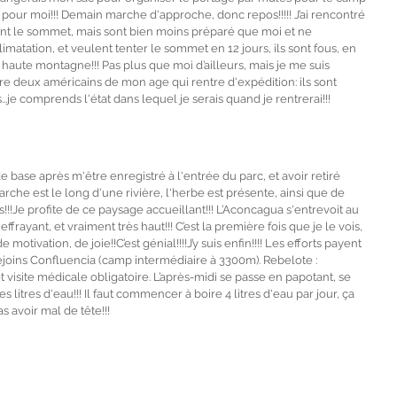
 pour moi!!! Demain marche d'approche, donc repos!!!!! J’ai rencontré 
t le sommet, mais sont bien moins préparé que moi et ne 
matation, et veulent tenter le sommet en 12 jours, ils sont fous, en 
haute montagne!!! Pas plus que moi d’ailleurs, mais je me suis 
 deux américains de mon age qui rentre d'expédition: ils sont 
...je comprends l'état dans lequel je serais quand je rentrerai!!!
 base après m'être enregistré à l'entrée du parc, et avoir retiré 
che est le long d'une rivière, l'herbe est présente, ainsi que de 
es!!!Je profite de ce paysage accueillant!!! L’Aconcagua s'entrevoit au 
ffrayant, et vraiment très haut!!! C’est la première fois que je le vois, 
motivation, de joie!!C’est génial!!!!J’y suis enfin!!!! Les efforts payent 
rejoins Confluencia (camp intermédiaire à 3300m). Rebelote : 
 visite médicale obligatoire. L’après-midi se passe en papotant, se 
s litres d'eau!!! Il faut commencer à boire 4 litres d'eau par jour, ça 
as avoir mal de tête!!!