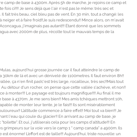
re camp de base à 4300m. Après 5h de marche, je rejoins ce camp et 
fois ci!!!! Je sens déjà que l'air n'est pas le même: très sec et 
l fait très beau, ciel bleu pas de vent. En 30 min, tout a changé: les 
neiger et à faire froid!!Je suis redescendu!! Mince alors, on m'avait 
l'Aconcagua, j'imaginais pas autant!!! Étant donné que les sommets 
agua avec 2000m de plus, récolte tout le mauvais temps de la 
e Mulas, aujourd'hui grosse journée car il faut atteindre le camp de 
 a 30km de là et avec un dénivelé de 1100metres. Il faut environ 8h!! 
e, ça n'en finit pas!c'est très large, rocailleux, très sec!!Mais tout 
 Au détour d'un rocher, on pense que cette vallée s'achève, et non!! 
e à monter!!! Le paysage est toujours magnifique!!!! Au final il me 
e base à 4370m. Je me sens bien!! Mes amis tchèques mettront 10h, 
capable de monter leur tente, je le fais!!! Ils sont misérablement 
loureux!! L’altitude commence à faire effet!! Moi tout va bien!!! Je 
nt l'eau qui coule du glacier!! En arrivant au camp de base, je 
ilette". Et oui, j'utiliserais cela pour les camps d'altitude!!! En 
s grimpeurs sur la voie vers le camp 1 " camp canada" a 4900m. Ils 
t énorme! L’effort est de taille!!! Aujourd’hui, triste nouvelle: un 