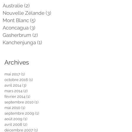
Australie
(2)
2 posts
Nouvelle Zélande
(3)
3 posts
Mont Blanc
(5)
5 posts
Aconcagua
(3)
3 posts
Gasherbrum
(2)
2 posts
Kanchenjunga
(1)
1 post
Archives
mai 2017
(1)
1 post
octobre 2016
(1)
1 post
avril 2014
(3)
3 posts
mars 2014
(2)
2 posts
février 2014
(1)
1 post
septembre 2010
(1)
1 post
mai 2010
(1)
1 post
septembre 2009
(1)
1 post
août 2009
(1)
1 post
avril 2008
(2)
2 posts
décembre 2007
(1)
1 post