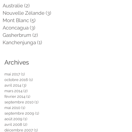
Australie
(2)
2 posts
Nouvelle Zélande
(3)
3 posts
Mont Blanc
(5)
5 posts
Aconcagua
(3)
3 posts
Gasherbrum
(2)
2 posts
Kanchenjunga
(1)
1 post
Archives
mai 2017
(1)
1 post
octobre 2016
(1)
1 post
avril 2014
(3)
3 posts
mars 2014
(2)
2 posts
février 2014
(1)
1 post
septembre 2010
(1)
1 post
mai 2010
(1)
1 post
septembre 2009
(1)
1 post
août 2009
(1)
1 post
avril 2008
(2)
2 posts
décembre 2007
(1)
1 post