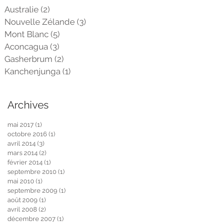
Australie
(2)
2 posts
Nouvelle Zélande
(3)
3 posts
Mont Blanc
(5)
5 posts
Aconcagua
(3)
3 posts
Gasherbrum
(2)
2 posts
Kanchenjunga
(1)
1 post
Archives
mai 2017
(1)
1 post
octobre 2016
(1)
1 post
avril 2014
(3)
3 posts
mars 2014
(2)
2 posts
février 2014
(1)
1 post
septembre 2010
(1)
1 post
mai 2010
(1)
1 post
septembre 2009
(1)
1 post
août 2009
(1)
1 post
avril 2008
(2)
2 posts
décembre 2007
(1)
1 post