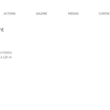
ACTIONS
GALERIE
MÉDIAS
CONTAC
nt
es hôtels
 a 13h le