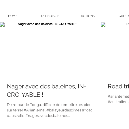
HOME
QUI SUIS-JE
ACTIONS
GALER
Nager avec des baleines, IN-
Road tri
CRO-YABLE !
#arianlemal
#australien 
De retour de Tonga, difficile de remettre les pieds
sur terre! #Arianlemal #balayeurdescimes #roadtrip
#australie #nageravecdesbaleines...